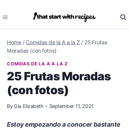
Skip
to
content
Home
/
Comidas de la A a la Z
/
25 Frutas
Moradas (con fotos)
COMIDAS DE LA A A LA Z
25 Frutas Moradas
(con fotos)
By
Gia Elizabeth
September 11, 2021
Estoy empezando a conocer bastante